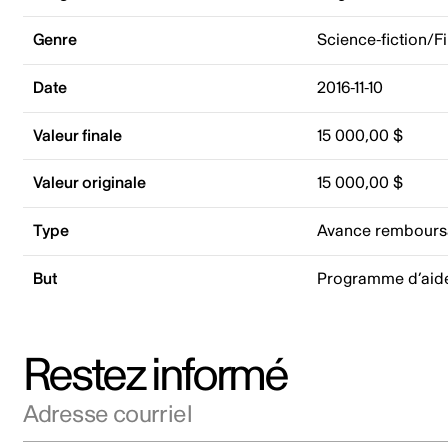
Genre
Science-fiction/F
Date
2016-11-10
Valeur finale
15 000,00 $
Valeur originale
15 000,00 $
Type
Avance rembours
But
Programme d’aid
Restez informé
Adresse courriel