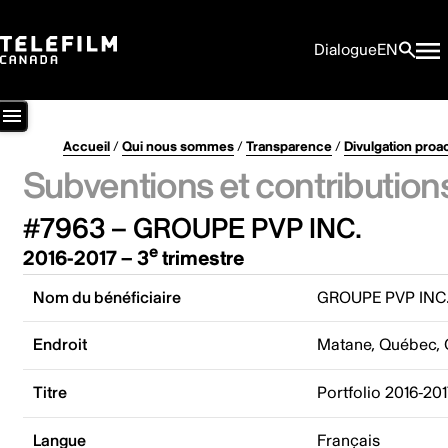
Dialogue
EN
Accueil
/
Qui nous sommes
/
Transparence
/
Divulgation proa
Subventions et contribution
#7963 – GROUPE PVP INC.
e
2016-2017 – 3
trimestre
Nom du bénéficiaire
GROUPE PVP INC
Endroit
Matane, Québec,
Titre
Portfolio 2016-2
Langue
Français