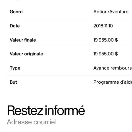
Genre
Action/Aventure
Date
2016-11-10
Valeur finale
19 955,00 $
Valeur originale
19 955,00 $
Type
Avance rembours
But
Programme d’aid
Restez informé
Adresse courriel