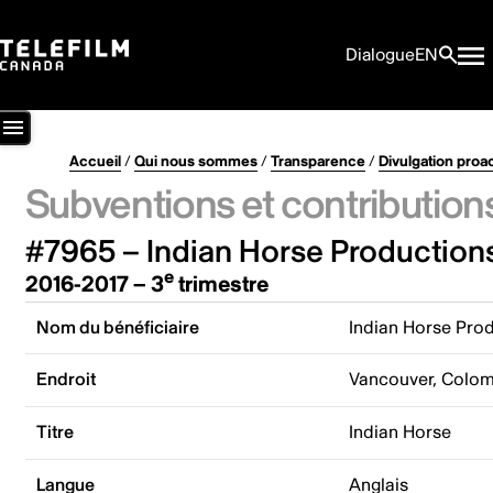
Dialogue
EN
Accueil
/
Qui nous sommes
/
Transparence
/
Divulgation proa
Subventions et contribution
#7965 – Indian Horse Productions
e
2016-2017 – 3
trimestre
Nom du bénéficiaire
Indian Horse Prod
Endroit
Vancouver, Colom
Titre
Indian Horse
Langue
Anglais