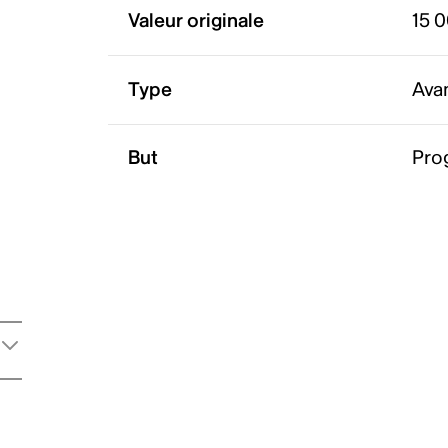
Valeur originale
15 
Type
Ava
But
Pro