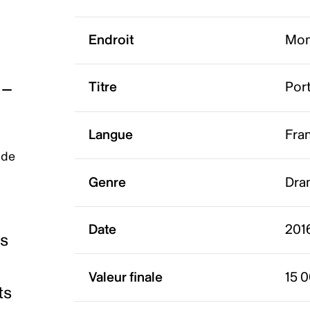
Endroit
Mon
Titre
Port
Langue
Fra
 de
Genre
Dra
Date
2016
es
Valeur finale
15 
ts