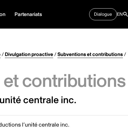
ion
Partenariats
Dialogue
EN
e
/
Divulgation proactive
/
Subventions et contributions
/
et contributions
unité centrale inc.
uctions l’unité centrale inc.