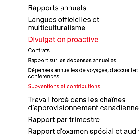
Bottin de projets financés
Rémunération et avantages
Rapports annuels
Initiatives autochtones
Prix et certifications
Langues officielles et
Plan de réconciliation autochtone
Principes directeurs sur le
multiculturalisme
harcèlement
Nos valeurs d’entreprise
Groupe de travail autochtone
Divulgation proactive
Plan d’action pour la parité
Contrats
Plan d'équité, de diversité,
Rapport sur les dépenses annuelles
d'inclusion et d'accessibilité
Dépenses annuelles de voyages, d’accueil et
Boîte à outils pour le récit authentique
Plan d'accessibilité
conférences
Collecte de données et l’auto-identification
Subventions et contributions
Travail forcé dans les chaînes
d’approvisionnement canadienn
Rapport par trimestre
Rapport d’examen spécial et audi