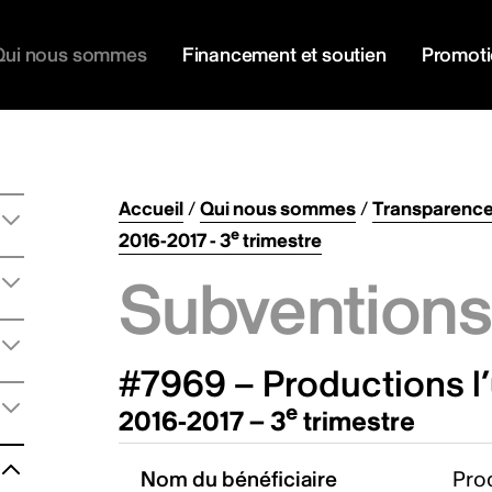
Qui nous sommes
Financement et soutien
Promot
Accueil
/
Qui nous sommes
/
Transparenc
e
2016-2017 - 3
trimestre
Subventions 
#7969 – Productions l’
e
2016-2017 – 3
trimestre
Nom du bénéficiaire
Prod