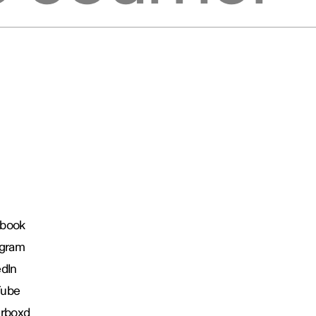
book
agram
edIn
Tube
erboxd