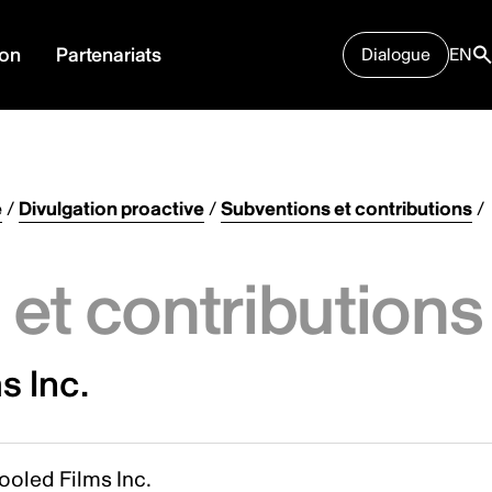
ion
Partenariats
Dialogue
EN
e
/
Divulgation proactive
/
Subventions et contributions
/
et contributions
s Inc.
ooled Films Inc.