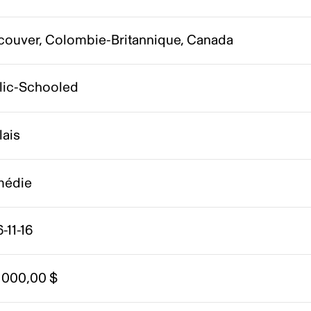
couver, Colombie-Britannique, Canada
lic-Schooled
lais
édie
-11-16
 000,00 $