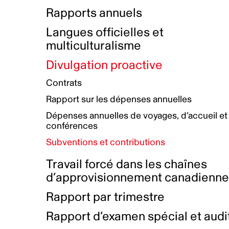
Bottin de projets financés
Rémunération et avantages
Rapports annuels
Initiatives autochtones
Prix et certifications
Langues officielles et
Plan de réconciliation autochtone
Principes directeurs sur le
multiculturalisme
harcèlement
Nos valeurs d’entreprise
Groupe de travail autochtone
Divulgation proactive
Plan d’action pour la parité
Contrats
Plan d'équité, de diversité,
Rapport sur les dépenses annuelles
d'inclusion et d'accessibilité
Dépenses annuelles de voyages, d’accueil et
Boîte à outils pour le récit authentique
Plan d'accessibilité
conférences
Collecte de données et l’auto-identification
Subventions et contributions
Travail forcé dans les chaînes
d’approvisionnement canadienn
Rapport par trimestre
Rapport d’examen spécial et audi