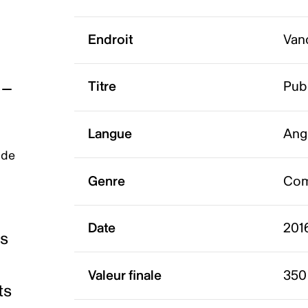
Endroit
Van
Titre
Pub
Langue
Ang
 de
Genre
Com
Date
2016
es
Valeur finale
350
ts