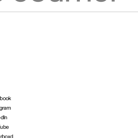
book
agram
edIn
Tube
erboxd