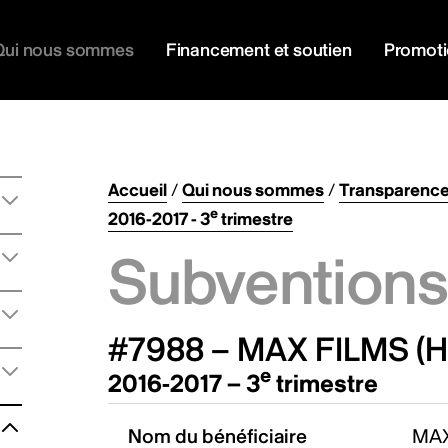
Qui nous sommes
Financement et soutien
Promot
Accueil
/
Qui nous sommes
/
Transparenc
e
2016-2017 - 3
trimestre
Subventions 
#7988 – MAX FILMS (H
e
2016-2017 – 3
trimestre
Nom du bénéficiaire
MAX