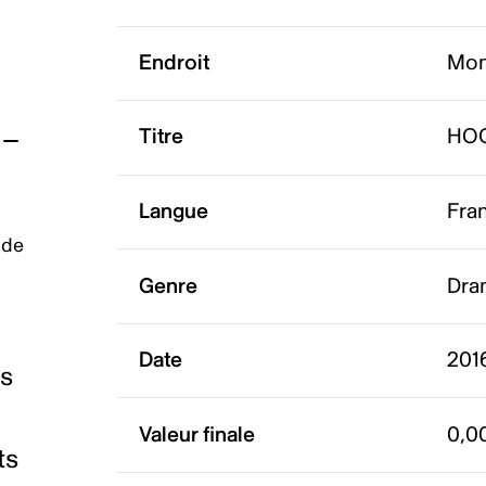
Endroit
Mon
Titre
HOC
Langue
Fra
 de
Genre
Dra
Date
2016
es
Valeur finale
0,0
ts