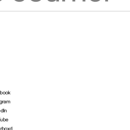
book
agram
edIn
Tube
erboxd