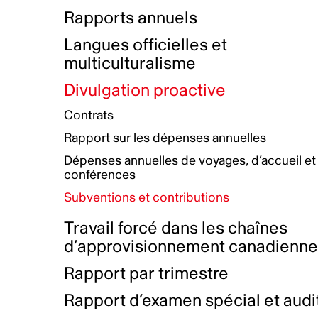
Bottin de projets financés
Rémunération et avantages
Rapports annuels
Initiatives autochtones
Prix et certifications
Langues officielles et
Plan de réconciliation autochtone
Principes directeurs sur le
multiculturalisme
harcèlement
Nos valeurs d’entreprise
Groupe de travail autochtone
Divulgation proactive
Plan d’action pour la parité
Contrats
Plan d'équité, de diversité,
Rapport sur les dépenses annuelles
d'inclusion et d'accessibilité
Dépenses annuelles de voyages, d’accueil et
Boîte à outils pour le récit authentique
Plan d'accessibilité
conférences
Collecte de données et l’auto-identification
Subventions et contributions
Travail forcé dans les chaînes
d’approvisionnement canadienn
Rapport par trimestre
Rapport d’examen spécial et audi