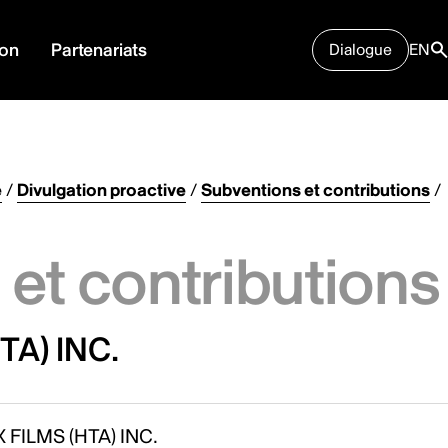
ion
Partenariats
Dialogue
EN
e
/
Divulgation proactive
/
Subventions et contributions
/
et contributions
TA) INC.
 FILMS (HTA) INC.