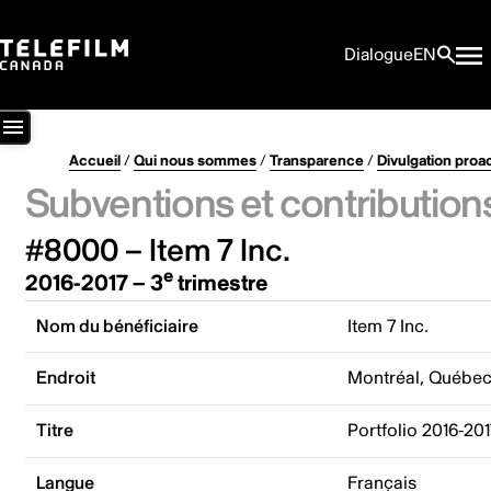
Dialogue
EN
Accueil
/
Qui nous sommes
/
Transparence
/
Divulgation proa
Subventions et contribution
#8000 – Item 7 Inc.
e
2016-2017 – 3
trimestre
Nom du bénéficiaire
Item 7 Inc.
Endroit
Montréal, Québe
Titre
Portfolio 2016-201
Langue
Français