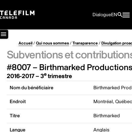
Dialogue
EN
Accueil
/
Qui nous sommes
/
Transparence
/
Divulgation proa
Subventions et contribution
#8007 – Birthmarked Productions
e
2016-2017 – 3
trimestre
Nom du bénéficiaire
Birthmarked Produ
Endroit
Montréal, Québe
Titre
Birthmarked
Langue
Anglais