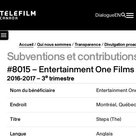
Dialogue
EN
Accueil
/
Qui nous sommes
/
Transparence
/
Divulgation proa
Subventions et contribution
#8015 – Entertainment One Films
e
2016-2017 – 3
trimestre
Nom du bénéficiaire
Entertainment On
Endroit
Montréal, Québe
Titre
Steps (The)
Langue
Anglais