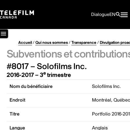
Dialogue
EN
Accueil
/
Qui nous sommes
/
Transparence
/
Divulgation proa
Subventions et contribution
#8017 – Solofilms Inc.
e
2016-2017 – 3
trimestre
Nom du bénéficiaire
Solofilms Inc.
Endroit
Montréal, Québe
Titre
Portfolio 2016-201
Langue
Anglais