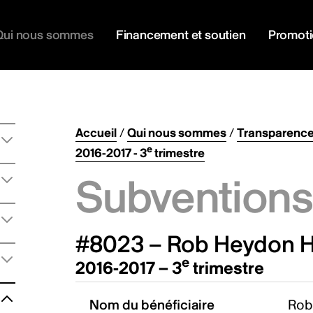
Qui nous sommes
Financement et soutien
Promot
Accueil
/
Qui nous sommes
/
Transparenc
e
2016-2017 - 3
trimestre
Subventions 
#8023 – Rob Heydon Ho
e
2016-2017 – 3
trimestre
Nom du bénéficiaire
Rob