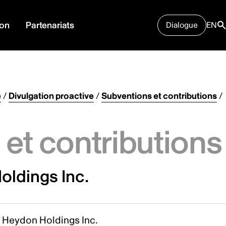
ion
Partenariats
Dialogue
EN
e
/
Divulgation proactive
/
Subventions et contributions
/
et contributions
ldings Inc.
 Heydon Holdings Inc.