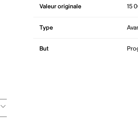
Valeur originale
15 
Type
Ava
But
Pro