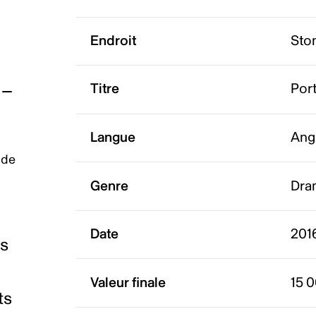
Endroit
Sto
Titre
Por
Langue
Ang
 de
Genre
Dra
Date
201
es
Valeur finale
15 
ts