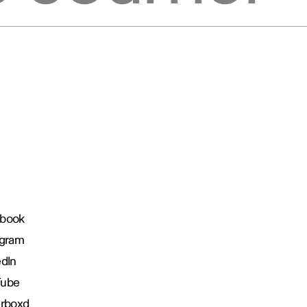
book
agram
edIn
Tube
erboxd