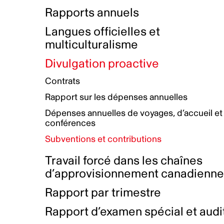
Bottin de projets financés
Rémunération et avantages
Rapports annuels
Initiatives autochtones
Prix et certifications
Langues officielles et
Plan de réconciliation autochtone
Principes directeurs sur le
multiculturalisme
harcèlement
Nos valeurs d’entreprise
Groupe de travail autochtone
Divulgation proactive
Plan d’action pour la parité
Contrats
Plan d'équité, de diversité,
Rapport sur les dépenses annuelles
d'inclusion et d'accessibilité
Dépenses annuelles de voyages, d’accueil et
Boîte à outils pour le récit authentique
Plan d'accessibilité
conférences
Collecte de données et l’auto-identification
Subventions et contributions
Travail forcé dans les chaînes
d’approvisionnement canadienn
Rapport par trimestre
Rapport d’examen spécial et audi