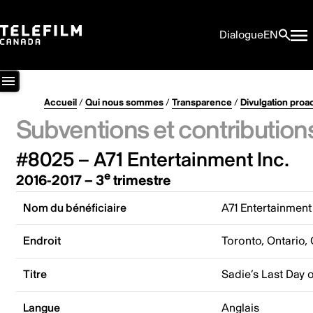
Dialogue
EN
Accueil
/
Qui nous sommes
/
Transparence
/
Divulgation proa
Subventions et contribution
#8025 – A71 Entertainment Inc.
e
2016-2017 – 3
trimestre
Nom du bénéficiaire
A71 Entertainment 
Endroit
Toronto, Ontario,
Titre
Sadie’s Last Day 
Langue
Anglais