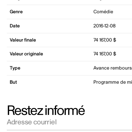
Genre
Comédie
Date
2016-12-08
Valeur finale
74 167,00 $
Valeur originale
74 167,00 $
Type
Avance rembours
But
Programme de mi
Restez informé
Adresse courriel