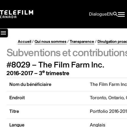
Dialogue
EN
Accueil
/
Qui nous sommes
/
Transparence
/
Divulgation proa
Subventions et contribution
#8029 – The Film Farm Inc.
e
2016-2017 – 3
trimestre
Nom du bénéficiaire
The Film Farm Inc
Endroit
Toronto, Ontario,
Titre
Portfolio 2016-20
Langue
Anglais