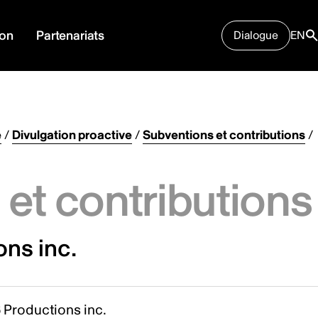
ion
Partenariats
Dialogue
EN
e
/
Divulgation proactive
/
Subventions et contributions
/
et contributions
ons inc.
 Productions inc.