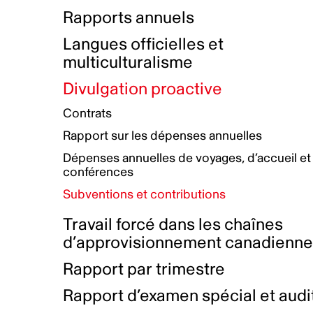
Bottin de projets financés
Rémunération et avantages
Rapports annuels
Initiatives autochtones
Prix et certifications
Langues officielles et
Plan de réconciliation autochtone
Principes directeurs sur le
multiculturalisme
harcèlement
Nos valeurs d’entreprise
Groupe de travail autochtone
Divulgation proactive
Plan d’action pour la parité
Contrats
Plan d'équité, de diversité,
Rapport sur les dépenses annuelles
d'inclusion et d'accessibilité
Dépenses annuelles de voyages, d’accueil et
Boîte à outils pour le récit authentique
Plan d'accessibilité
conférences
Collecte de données et l’auto-identification
Subventions et contributions
Travail forcé dans les chaînes
d’approvisionnement canadienn
Rapport par trimestre
Rapport d’examen spécial et audi