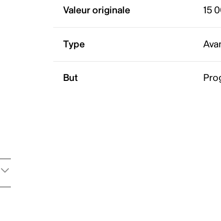
Valeur originale
15 
Type
Ava
But
Pro