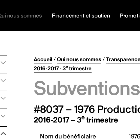
Qui nous sommes
Financement et soutien
Promot
Accueil
/
Qui nous sommes
/
Transparenc
e
2016-2017 - 3
trimestre
Subventions 
#8037 – 1976 Producti
e
2016-2017 – 3
trimestre
Nom du bénéficiaire
1976