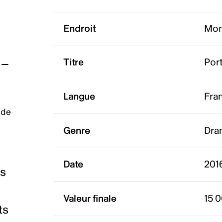
Endroit
Mon
Titre
Port
Langue
Fra
 de
Genre
Dra
Date
2016
es
Valeur finale
15 
ts