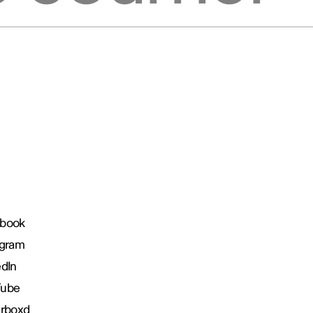
book
agram
edIn
Tube
erboxd