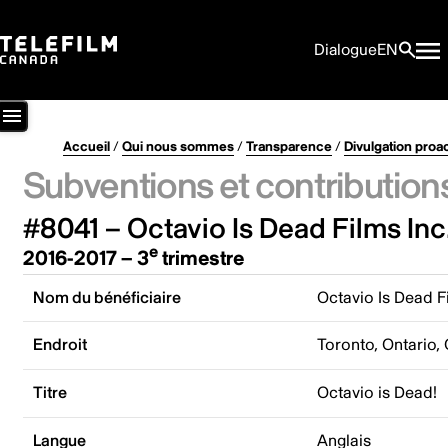
Dialogue
EN
Accueil
/
Qui nous sommes
/
Transparence
/
Divulgation proa
Subventions et contribution
#8041 – Octavio Is Dead Films Inc
e
2016-2017 – 3
trimestre
Nom du bénéficiaire
Octavio Is Dead F
Endroit
Toronto, Ontario,
Titre
Octavio is Dead!
Langue
Anglais