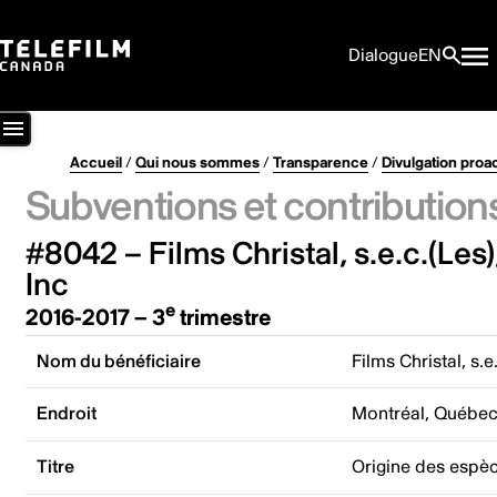
Dialogue
EN
Accueil
/
Qui nous sommes
/
Transparence
/
Divulgation proa
Subventions et contribution
#8042 – Films Christal, s.e.c.(Les
Inc
e
2016-2017 – 3
trimestre
Nom du bénéficiaire
Films Christal, s.
Endroit
Montréal, Québe
Titre
Origine des espèce