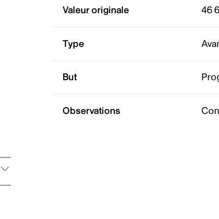
Valeur originale
46 6
Type
Ava
But
Pro
Observations
Con