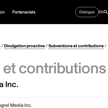
ion
Partenariats
Dialogue
EN
e
/
Divulgation proactive
/
Subventions et contributions
/
et contributions
 Inc.
grel Media Inc.