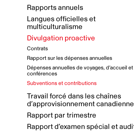
Bottin de projets financés
Rémunération et avantages
Rapports annuels
Initiatives autochtones
Prix et certifications
Langues officielles et
Plan de réconciliation autochtone
Principes directeurs sur le
multiculturalisme
harcèlement
Nos valeurs d’entreprise
Groupe de travail autochtone
Divulgation proactive
Plan d’action pour la parité
Contrats
Plan d'équité, de diversité,
Rapport sur les dépenses annuelles
d'inclusion et d'accessibilité
Dépenses annuelles de voyages, d’accueil et
Boîte à outils pour le récit authentique
Plan d'accessibilité
conférences
Collecte de données et l’auto-identification
Subventions et contributions
Travail forcé dans les chaînes
d’approvisionnement canadienn
Rapport par trimestre
Rapport d’examen spécial et audi