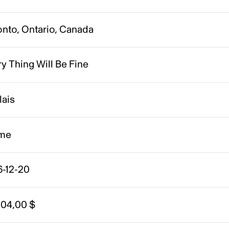
onto, Ontario, Canada
y Thing Will Be Fine
lais
me
6-12-20
204,00 $