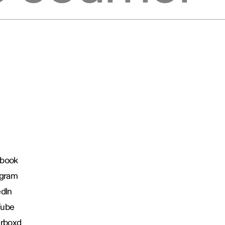
book
agram
edIn
Tube
erboxd