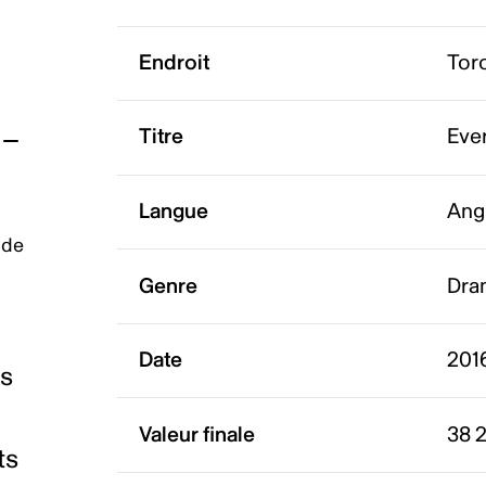
Endroit
Tor
Titre
Ever
Langue
Ang
 de
Genre
Dra
Date
201
es
Valeur finale
38 
ts