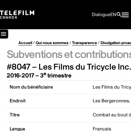
Dialogue
EN
Accueil
/
Qui nous sommes
/
Transparence
/
Divulgation proa
Subventions et contribution
#8047 – Les Films du Tricycle Inc
e
2016-2017 – 3
trimestre
Nom du bénéficiaire
Les Films du Tricy
Endroit
Les Bergeronnes
Titre
Combat au bout de
Langue
Français