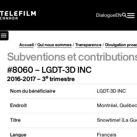
Dialogue
EN
Accueil
/
Qui nous sommes
/
Transparence
/
Divulgation proa
Subventions et contribution
#8060 – LGDT-3D INC
e
2016-2017 – 3
trimestre
Nom du bénéficiaire
LGDT-3D INC
Endroit
Montréal, Québe
Titre
Snowtime! (La Gu
Langue
Français