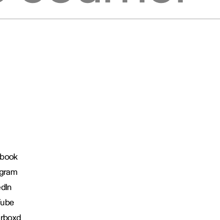
book
agram
edIn
Tube
erboxd