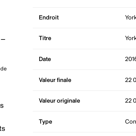
Endroit
Yor
Titre
York
Date
2016
 de
Valeur finale
22 
Valeur originale
22 
es
Type
Con
ts