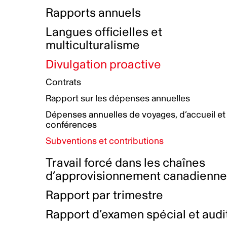
Bottin de projets financés
Rémunération et avantages
Rapports annuels
Initiatives autochtones
Prix et certifications
Langues officielles et
Plan de réconciliation autochtone
Principes directeurs sur le
multiculturalisme
harcèlement
Nos valeurs d’entreprise
Groupe de travail autochtone
Divulgation proactive
Plan d’action pour la parité
Contrats
Plan d'équité, de diversité,
Rapport sur les dépenses annuelles
d'inclusion et d'accessibilité
Dépenses annuelles de voyages, d’accueil et
Boîte à outils pour le récit authentique
Plan d'accessibilité
conférences
Collecte de données et l’auto-identification
Subventions et contributions
Travail forcé dans les chaînes
d’approvisionnement canadienn
Rapport par trimestre
Rapport d’examen spécial et audi