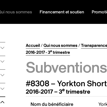
Qui nous sommes
Financement et soutien
Promot
Accueil
/
Qui nous sommes
/
Transparenc
e
2016-2017 - 3
trimestre
Subventions 
#8308 – Yorkton Short 
e
2016-2017 – 3
trimestre
Nom du bénéficiaire
York