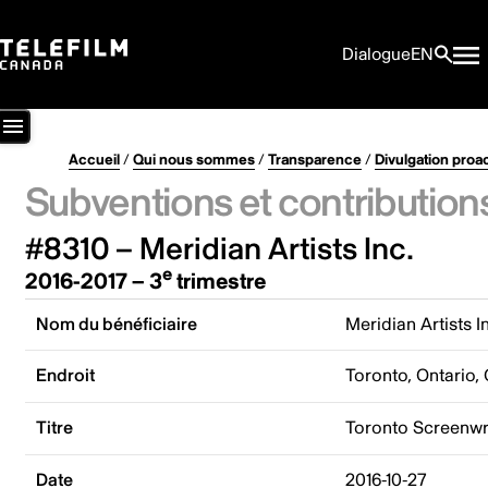
Dialogue
EN
Accueil
/
Qui nous sommes
/
Transparence
/
Divulgation proa
Subventions et contribution
#8310 – Meridian Artists Inc.
e
2016-2017 – 3
trimestre
Nom du bénéficiaire
Meridian Artists I
Endroit
Toronto, Ontario,
Titre
Toronto Screenwr
Date
2016-10-27