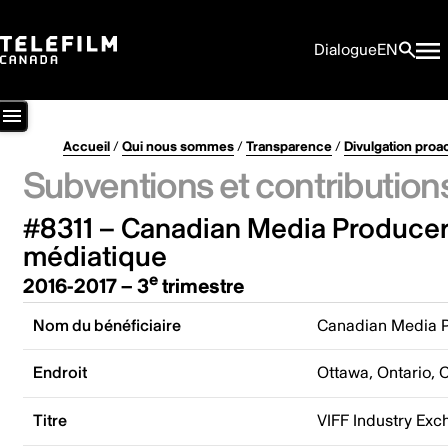
Dialogue
EN
Accueil
/
Qui nous sommes
/
Transparence
/
Divulgation proa
Subventions et contribution
#8311 – Canadian Media Producer
médiatique
e
2016-2017 – 3
trimestre
Nom du bénéficiaire
Canadian Media P
Endroit
Ottawa, Ontario,
Titre
VIFF Industry Ex