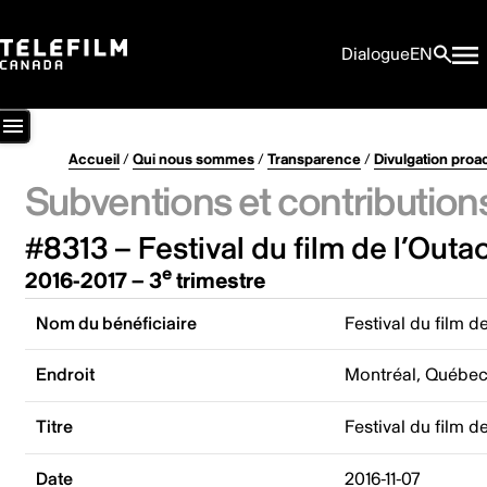
Dialogue
EN
Accueil
/
Qui nous sommes
/
Transparence
/
Divulgation proa
Subventions et contribution
#8313 – Festival du film de l’Outa
e
2016-2017 – 3
trimestre
Nom du bénéficiaire
Festival du film d
Endroit
Montréal, Québe
Titre
Festival du film d
Date
2016-11-07