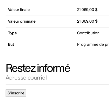
Valeur finale
21 069,00 $
Valeur originale
21 069,00 $
Type
Contribution
But
Programme de p
Restez informé
Adresse courriel
S'inscrire