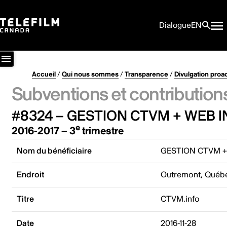
Dialogue
EN
Accueil
/
Qui nous sommes
/
Transparence
/
Divulgation proa
Subventions et contribution
#8324 – GESTION CTVM + WEB I
e
2016-2017 – 3
trimestre
Nom du bénéficiaire
GESTION CTVM +
Endroit
Outremont, Québ
Titre
CTVM.info
Date
2016-11-28