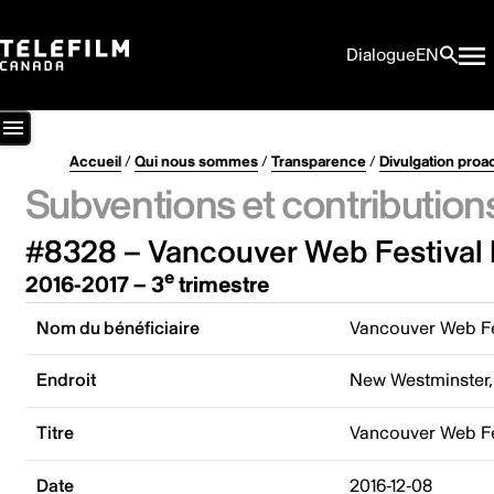
Dialogue
EN
Accueil
/
Qui nous sommes
/
Transparence
/
Divulgation proa
Subventions et contribution
#8328 – Vancouver Web Festival 
e
2016-2017 – 3
trimestre
Nom du bénéficiaire
Vancouver Web Fe
Endroit
New Westminster,
Titre
Vancouver Web F
Date
2016-12-08