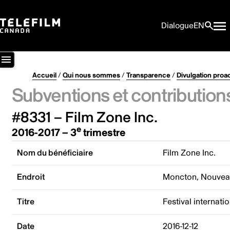
Dialogue
EN
Accueil
/
Qui nous sommes
/
Transparence
/
Divulgation proa
Subventions et contribution
#8331 – Film Zone Inc.
e
2016-2017 – 3
trimestre
Nom du bénéficiaire
Film Zone Inc.
Endroit
Moncton, Nouvea
Titre
Festival internat
Date
2016-12-12