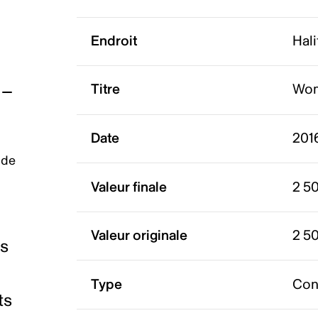
Endroit
Hal
Titre
Wom
Date
2016
 de
Valeur finale
2 5
Valeur originale
2 5
es
Type
Con
ts