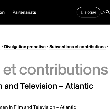
ion
Partenariats
Dialogue
EN
e
/
Divulgation proactive
/
Subventions et contributions
/
et contributions
and Television – Atlantic
n In Film and Television – Atlantic