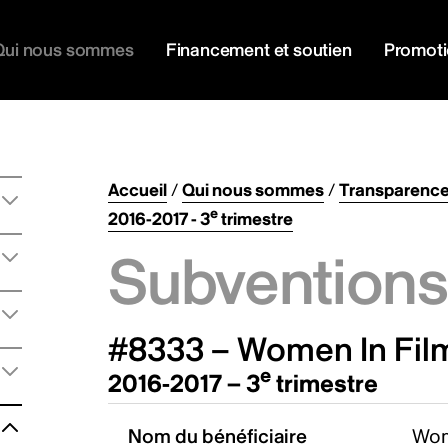
Qui nous sommes
Financement et soutien
Promot
Accueil
/
Qui nous sommes
/
Transparenc
e
2016-2017 - 3
trimestre
Subventions 
#8333 – Women In Film 
e
2016-2017 – 3
trimestre
Nom du bénéficiaire
Wome