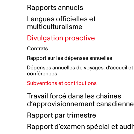
Bottin de projets financés
Rémunération et avantages
Rapports annuels
Initiatives autochtones
Prix et certifications
Langues officielles et
Plan de réconciliation autochtone
Principes directeurs sur le
multiculturalisme
harcèlement
Nos valeurs d’entreprise
Groupe de travail autochtone
Divulgation proactive
Plan d’action pour la parité
Contrats
Plan d'équité, de diversité,
Rapport sur les dépenses annuelles
d'inclusion et d'accessibilité
Dépenses annuelles de voyages, d’accueil et
Boîte à outils pour le récit authentique
Plan d'accessibilité
conférences
Collecte de données et l’auto-identification
Subventions et contributions
Travail forcé dans les chaînes
d’approvisionnement canadienn
Rapport par trimestre
Rapport d’examen spécial et audi