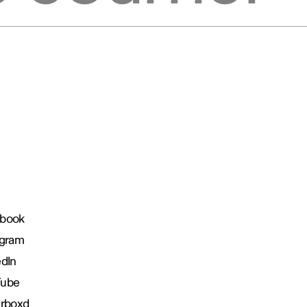
book
agram
edIn
Tube
erboxd