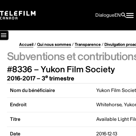
Dialogue
EN
Accueil
/
Qui nous sommes
/
Transparence
/
Divulgation proa
Subventions et contribution
#8336 – Yukon Film Society
e
2016-2017 – 3
trimestre
Nom du bénéficiaire
Yukon Film Socie
Endroit
Whitehorse, Yuko
Titre
Available Light Fi
Date
2016-12-13