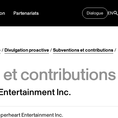
ion
Partenariats
Dialogue
EN
e
/
Divulgation proactive
/
Subventions et contributions
/
et contributions
Entertainment Inc.
perheart Entertainment Inc.