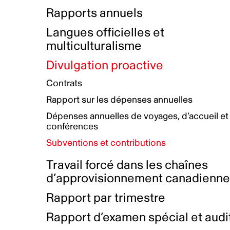
Bottin de projets financés
Rémunération et avantages
Rapports annuels
Initiatives autochtones
Prix et certifications
Langues officielles et
Plan de réconciliation autochtone
Principes directeurs sur le
multiculturalisme
harcèlement
Nos valeurs d’entreprise
Groupe de travail autochtone
Divulgation proactive
Plan d’action pour la parité
Contrats
Plan d'équité, de diversité,
Rapport sur les dépenses annuelles
d'inclusion et d'accessibilité
Dépenses annuelles de voyages, d’accueil et
Boîte à outils pour le récit authentique
Plan d'accessibilité
conférences
Collecte de données et l’auto-identification
Subventions et contributions
Travail forcé dans les chaînes
d’approvisionnement canadienn
Rapport par trimestre
Rapport d’examen spécial et audi