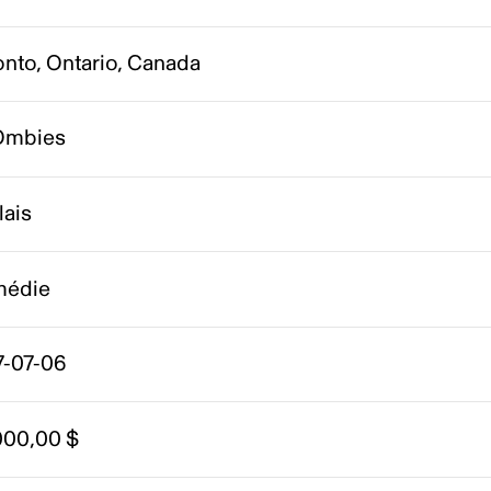
onto, Ontario, Canada
mbies
lais
édie
7-07-06
000,00 $