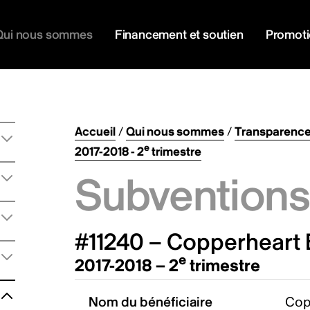
Qui nous sommes
Financement et soutien
Promot
Accueil
/
Qui nous sommes
/
Transparenc
e
2017-2018 - 2
trimestre
Subventions 
#11240 – Copperheart 
e
2017-2018 – 2
trimestre
Nom du bénéficiaire
Cop