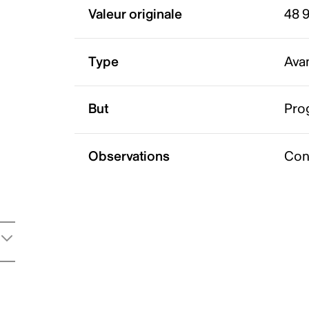
Valeur originale
48 
Type
Ava
But
Pro
Observations
Con