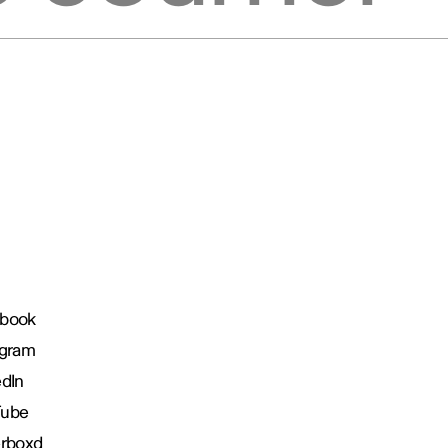
book
agram
edIn
Tube
erboxd