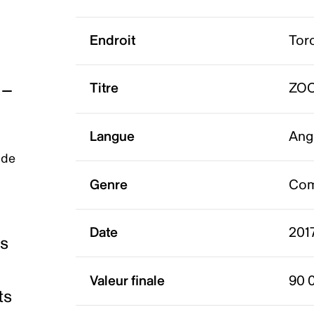
Endroit
Tor
Titre
ZOO
Langue
Ang
 de
Genre
Com
Date
201
es
Valeur finale
90 
ts