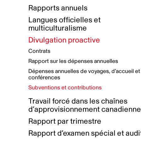
Bottin de projets financés
Rémunération et avantages
Rapports annuels
Initiatives autochtones
Prix et certifications
Langues officielles et
Plan de réconciliation autochtone
Principes directeurs sur le
multiculturalisme
harcèlement
Nos valeurs d’entreprise
Groupe de travail autochtone
Divulgation proactive
Plan d’action pour la parité
Contrats
Plan d'équité, de diversité,
Rapport sur les dépenses annuelles
d'inclusion et d'accessibilité
Dépenses annuelles de voyages, d’accueil et
Boîte à outils pour le récit authentique
Plan d'accessibilité
conférences
Collecte de données et l’auto-identification
Subventions et contributions
Travail forcé dans les chaînes
d’approvisionnement canadienn
Rapport par trimestre
Rapport d’examen spécial et audi