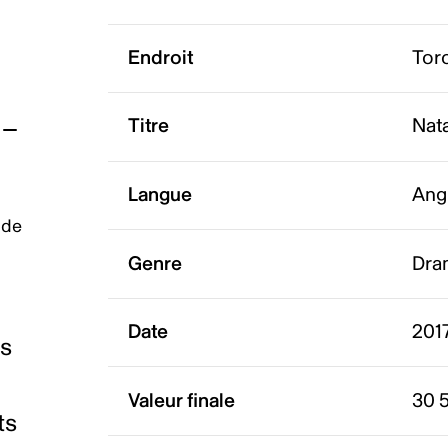
Endroit
Tor
Titre
Nat
Langue
Ang
 de
Genre
Dra
Date
201
es
Valeur finale
30 
ts