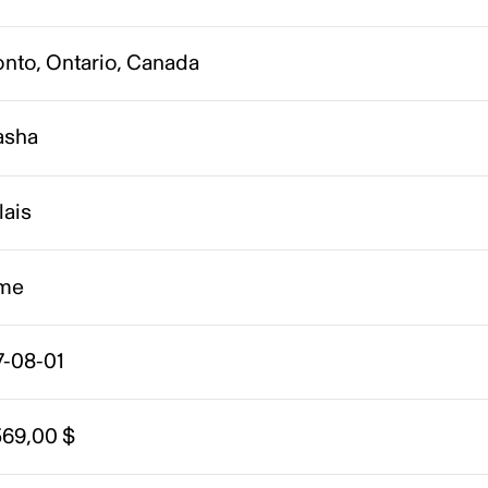
onto, Ontario, Canada
asha
lais
me
7-08-01
569,00 $