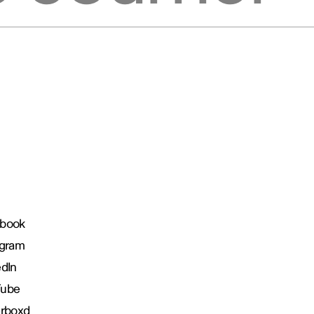
book
agram
edIn
Tube
erboxd