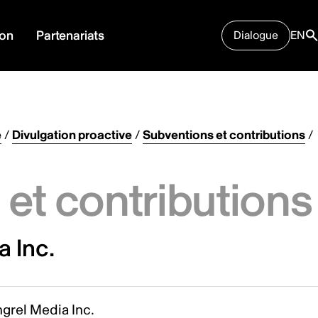
ion
Partenariats
Dialogue
EN
e
/
Divulgation proactive
/
Subventions et contributions
/
et contributions
a Inc.
grel Media Inc.