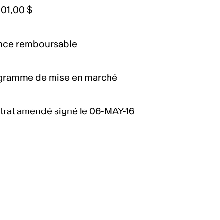
201,00 $
nce remboursable
gramme de mise en marché
trat amendé signé le 06-MAY-16