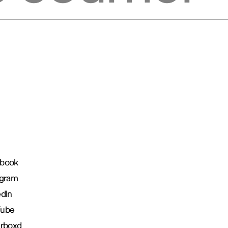
book
agram
edIn
Tube
erboxd