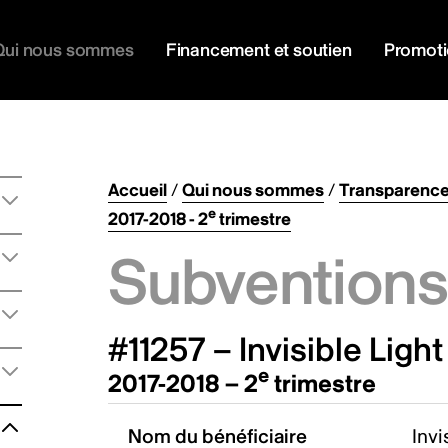
Qui nous sommes
Financement et soutien
Promot
Accueil
/
Qui nous sommes
/
Transparenc
e
2017-2018 - 2
trimestre
Subventions 
#11257 – Invisible Ligh
e
2017-2018 – 2
trimestre
Nom du bénéficiaire
Invi