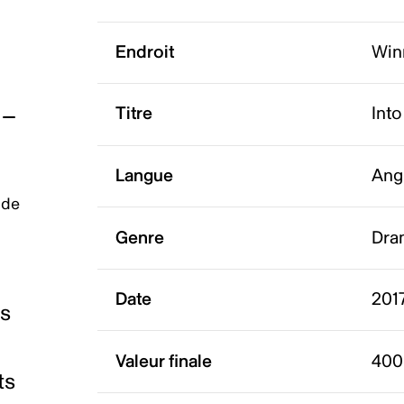
Endroit
Win
Titre
Into
Langue
Ang
 de
Genre
Dra
Date
201
es
Valeur finale
400
ts