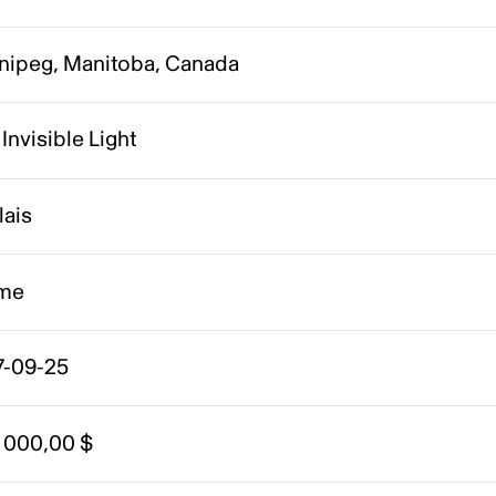
nipeg, Manitoba, Canada
 Invisible Light
lais
me
7-09-25
 000,00 $