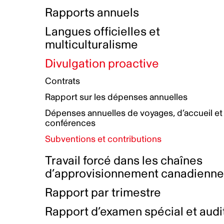
Bottin de projets financés
Rémunération et avantages
Rapports annuels
Initiatives autochtones
Prix et certifications
Langues officielles et
Plan de réconciliation autochtone
Principes directeurs sur le
multiculturalisme
harcèlement
Nos valeurs d’entreprise
Groupe de travail autochtone
Divulgation proactive
Plan d’action pour la parité
Contrats
Plan d'équité, de diversité,
Rapport sur les dépenses annuelles
d'inclusion et d'accessibilité
Dépenses annuelles de voyages, d’accueil et
Boîte à outils pour le récit authentique
Plan d'accessibilité
conférences
Collecte de données et l’auto-identification
Subventions et contributions
Travail forcé dans les chaînes
d’approvisionnement canadienn
Rapport par trimestre
Rapport d’examen spécial et audi