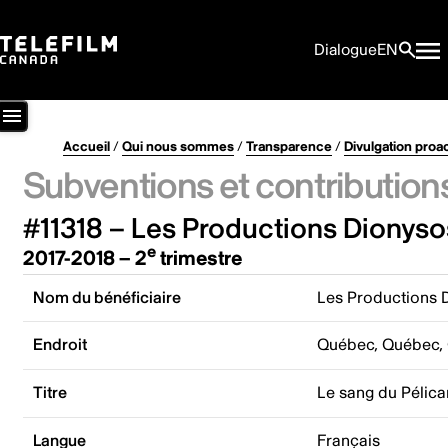
Dialogue
EN
Accueil
/
Qui nous sommes
/
Transparence
/
Divulgation proa
Subventions et contribution
#11318 – Les Productions Dionysos
e
2017-2018 – 2
trimestre
Nom du bénéficiaire
Les Productions D
Endroit
Québec, Québec,
Titre
Le sang du Pélica
Langue
Français