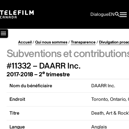
Dialogue
EN
Accueil
/
Qui nous sommes
/
Transparence
/
Divulgation proa
Subventions et contribution
#11332 – DAARR Inc.
e
2017-2018 – 2
trimestre
Nom du bénéficiaire
DAARR Inc.
Endroit
Toronto, Ontario,
Titre
Death, Art & Rock’
Langue
Anglais