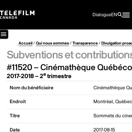
Dialogue
EN
Accueil
/
Qui nous sommes
/
Transparence
/
Divulgation proa
Subventions et contribution
#11520 – Cinémathèque Québéco
e
2017-2018 – 2
trimestre
Nom du bénéficiaire
Cinémathèque Qu
Endroit
Montréal, Québe
Titre
Sommets du cinem
Date
2017-08-15