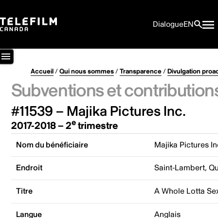
Dialogue
EN
Accueil
/
Qui nous sommes
/
Transparence
/
Divulgation proa
Subventions et contribution
#11539 – Majika Pictures Inc.
e
2017-2018 – 2
trimestre
Nom du bénéficiaire
Majika Pictures In
Endroit
Saint-Lambert, Q
Titre
A Whole Lotta Se
Langue
Anglais