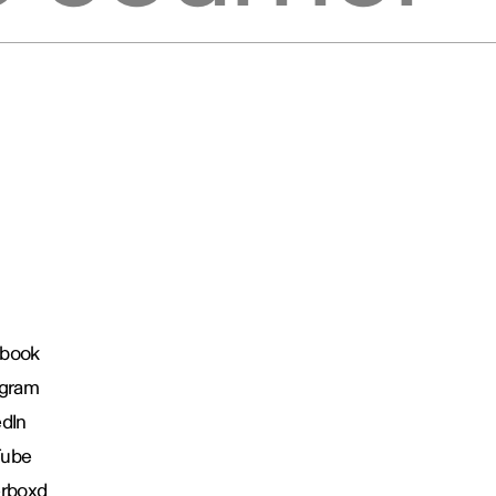
book
agram
edIn
Tube
erboxd