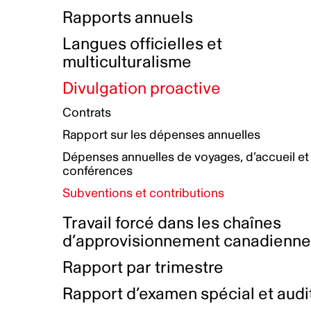
Bottin de projets financés
Rémunération et avantages
Rapports annuels
Initiatives autochtones
Prix et certifications
Langues officielles et
Plan de réconciliation autochtone
Principes directeurs sur le
multiculturalisme
harcèlement
Nos valeurs d’entreprise
Groupe de travail autochtone
Divulgation proactive
Plan d’action pour la parité
Contrats
Plan d'équité, de diversité,
Rapport sur les dépenses annuelles
d'inclusion et d'accessibilité
Dépenses annuelles de voyages, d’accueil et
Boîte à outils pour le récit authentique
Plan d'accessibilité
conférences
Collecte de données et l’auto-identification
Subventions et contributions
Travail forcé dans les chaînes
d’approvisionnement canadienn
Rapport par trimestre
Rapport d’examen spécial et audi