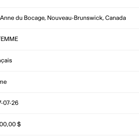
-Anne du Bocage, Nouveau-Brunswick, Canada
FEMME
nçais
me
7-07-26
000,00 $