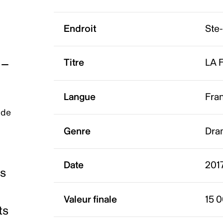
Endroit
Ste
Titre
LA 
Langue
Fra
 de
Genre
Dra
Date
201
es
Valeur finale
15 
ts