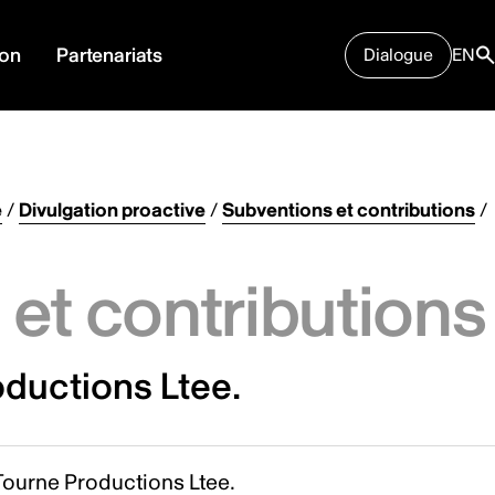
ion
Partenariats
Dialogue
EN
e
/
Divulgation proactive
/
Subventions et contributions
/
et contributions
oductions Ltee.
Tourne Productions Ltee.