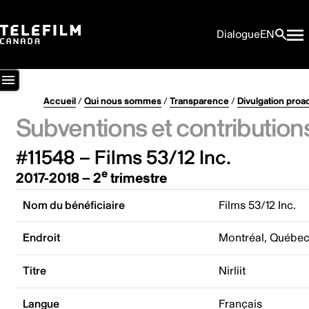
Dialogue
EN
Accueil
/
Qui nous sommes
/
Transparence
/
Divulgation proa
Subventions et contribution
#11548 – Films 53/12 Inc.
e
2017-2018 – 2
trimestre
Nom du bénéficiaire
Films 53/12 Inc.
Endroit
Montréal, Québe
Titre
Nirliit
Langue
Français