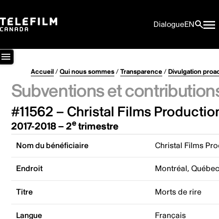
Dialogue
EN
Accueil
/
Qui nous sommes
/
Transparence
/
Divulgation proa
Subventions et contribution
#11562 – Christal Films Production
e
2017-2018 – 2
trimestre
Nom du bénéficiaire
Christal Films Pro
Endroit
Montréal, Québe
Titre
Morts de rire
Langue
Français