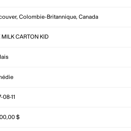
couver, Colombie-Britannique, Canada
 MILK CARTON KID
lais
édie
-08-11
000,00 $