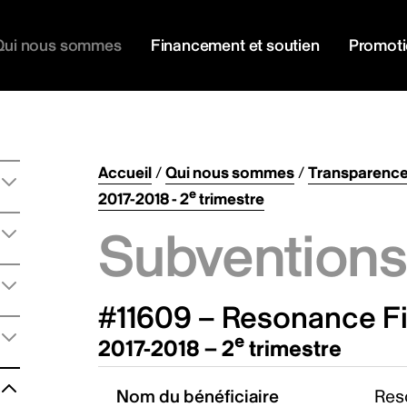
Qui nous sommes
Financement et soutien
Promot
Accueil
/
Qui nous sommes
/
Transparenc
e
2017-2018 - 2
trimestre
Subventions 
#11609 – Resonance Fi
e
2017-2018 – 2
trimestre
Nom du bénéficiaire
Res