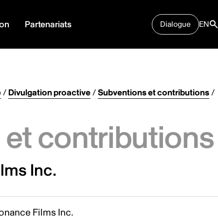
ion
Partenariats
Dialogue
EN
e
/
Divulgation proactive
/
Subventions et contributions
/
et contributions
lms Inc.
onance Films Inc.