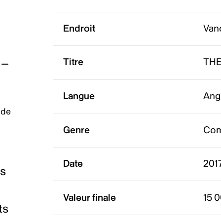
Endroit
Van
Titre
THE
Langue
Ang
 de
Genre
Com
Date
2017
es
Valeur finale
15 
ts