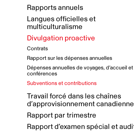
Bottin de projets financés
Rémunération et avantages
Rapports annuels
Initiatives autochtones
Prix et certifications
Langues officielles et
Plan de réconciliation autochtone
Principes directeurs sur le
multiculturalisme
harcèlement
Nos valeurs d’entreprise
Groupe de travail autochtone
Divulgation proactive
Plan d’action pour la parité
Contrats
Plan d'équité, de diversité,
Rapport sur les dépenses annuelles
d'inclusion et d'accessibilité
Dépenses annuelles de voyages, d’accueil et
Boîte à outils pour le récit authentique
Plan d'accessibilité
conférences
Collecte de données et l’auto-identification
Subventions et contributions
Travail forcé dans les chaînes
d’approvisionnement canadienn
Rapport par trimestre
Rapport d’examen spécial et audi