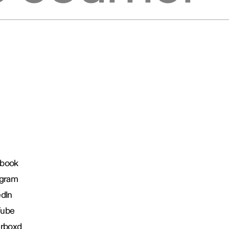
book
agram
edIn
Tube
erboxd