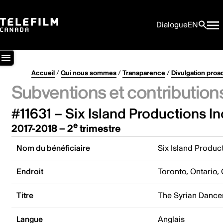
Dialogue
EN
Accueil
/
Qui nous sommes
/
Transparence
/
Divulgation proa
Subventions et contribution
#11631 – Six Island Productions In
e
2017-2018 – 2
trimestre
Nom du bénéficiaire
Six Island Product
Endroit
Toronto, Ontario,
Titre
The Syrian Dance
Langue
Anglais