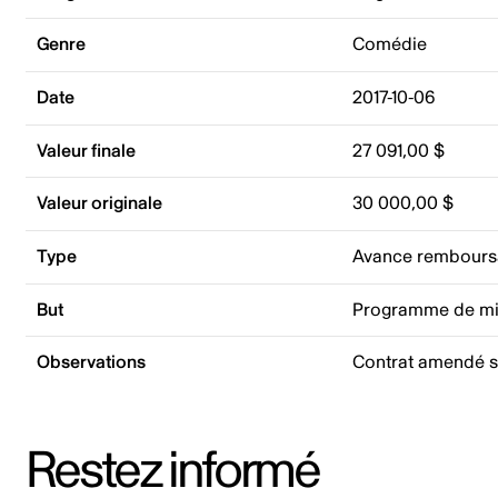
Genre
Comédie
Date
2017-10-06
Valeur finale
27 091,00 $
Valeur originale
30 000,00 $
Type
Avance rembours
But
Programme de mi
Observations
Contrat amendé s
Restez informé
Adresse courriel