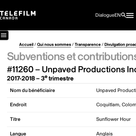
Dialogue
EN
Accueil
/
Qui nous sommes
/
Transparence
/
Divulgation proa
Subventions et contribution
#11260 – Unpaved Productions In
e
2017-2018 – 3
trimestre
Nom du bénéficiaire
Unpaved Producti
Endroit
Coquitlam, Colom
Titre
Sunflower Hour
Langue
Anglais