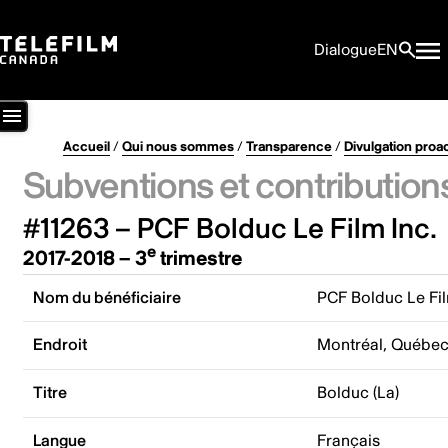
Dialogue
EN
Accueil
/
Qui nous sommes
/
Transparence
/
Divulgation proa
Subventions et contribution
#11263 – PCF Bolduc Le Film Inc.
e
2017-2018 – 3
trimestre
Nom du bénéficiaire
PCF Bolduc Le Fil
Endroit
Montréal, Québe
Titre
Bolduc (La)
Langue
Français