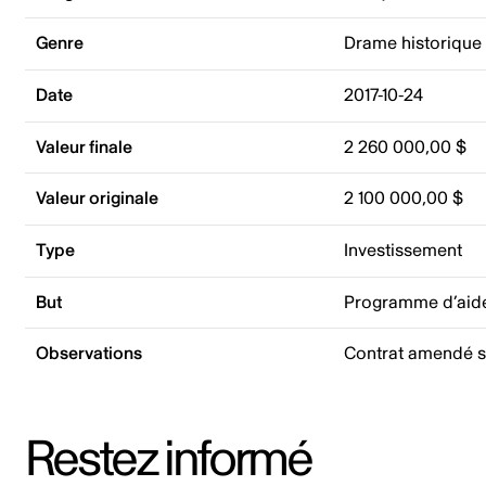
Genre
Drame historique
Date
2017-10-24
Valeur finale
2 260 000,00 $
Valeur originale
2 100 000,00 $
Type
Investissement
But
Programme d’aide
Observations
Contrat amendé si
Restez informé
Adresse courriel