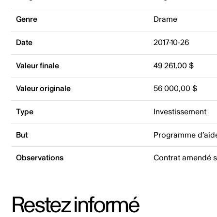
Genre
Drame
Date
2017-10-26
Valeur finale
49 261,00 $
Valeur originale
56 000,00 $
Type
Investissement
But
Programme d’aide
Observations
Contrat amendé si
Restez informé
Adresse courriel