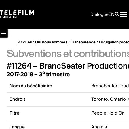
Dialogue
EN
Accueil
/
Qui nous sommes
/
Transparence
/
Divulgation proa
Subventions et contribution
#11264 – BrancSeater Productions
e
2017-2018 – 3
trimestre
Nom du bénéficiaire
BrancSeater Prod
Endroit
Toronto, Ontario,
Titre
People Hold On
Langue
Anglais