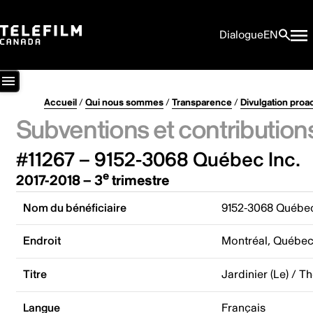
Dialogue
EN
Accueil
/
Qui nous sommes
/
Transparence
/
Divulgation proa
Subventions et contribution
#11267 – 9152-3068 Québec Inc.
e
2017-2018 – 3
trimestre
Nom du bénéficiaire
9152-3068 Québec
Endroit
Montréal, Québe
Titre
Jardinier (Le) / 
Langue
Français