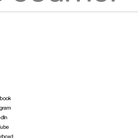
book
agram
edIn
Tube
erboxd