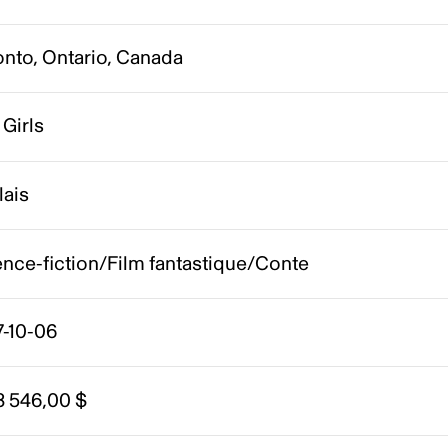
onto, Ontario, Canada
 Girls
lais
nce-fiction/Film fantastique/Conte
7-10-06
8 546,00 $