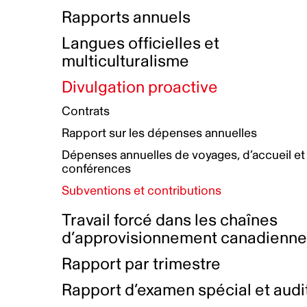
Bottin de projets financés
Rémunération et avantages
Rapports annuels
Initiatives autochtones
Prix et certifications
Langues officielles et
Plan de réconciliation autochtone
Principes directeurs sur le
multiculturalisme
harcèlement
Nos valeurs d’entreprise
Groupe de travail autochtone
Divulgation proactive
Plan d’action pour la parité
Contrats
Plan d'équité, de diversité,
Rapport sur les dépenses annuelles
d'inclusion et d'accessibilité
Dépenses annuelles de voyages, d’accueil et
Boîte à outils pour le récit authentique
Plan d'accessibilité
conférences
Collecte de données et l’auto-identification
Subventions et contributions
Travail forcé dans les chaînes
d’approvisionnement canadienn
Rapport par trimestre
Rapport d’examen spécial et audi