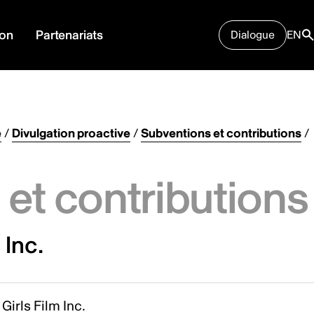
ion
Partenariats
Dialogue
EN
e
/
Divulgation proactive
/
Subventions et contributions
/
et contributions
 Inc.
 Girls Film Inc.