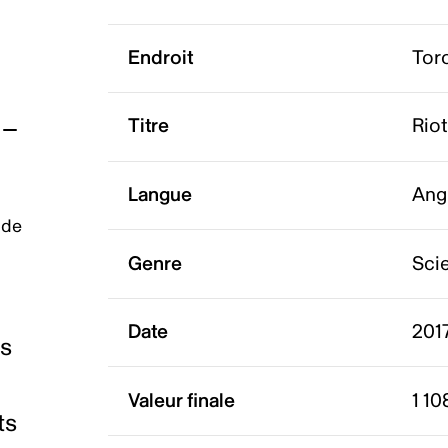
Endroit
Tor
Titre
Riot
Langue
Ang
 de
Genre
Scie
Date
201
es
Valeur finale
1 10
ts