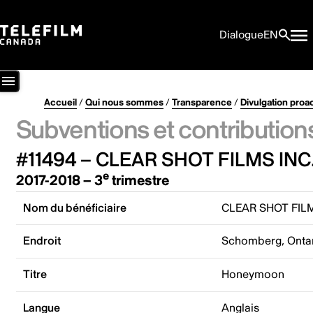
Dialogue
EN
Accueil
/
Qui nous sommes
/
Transparence
/
Divulgation proa
Subventions et contribution
#11494 – CLEAR SHOT FILMS INC
e
2017-2018 – 3
trimestre
Nom du bénéficiaire
CLEAR SHOT FILM
Endroit
Schomberg, Onta
Titre
Honeymoon
Langue
Anglais