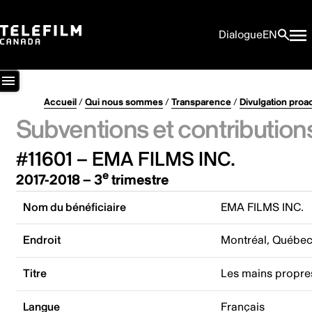
Dialogue
EN
Accueil
/
Qui nous sommes
/
Transparence
/
Divulgation proa
Subventions et contribution
#11601 – EMA FILMS INC.
e
2017-2018 – 3
trimestre
Nom du bénéficiaire
EMA FILMS INC.
Endroit
Montréal, Québe
Titre
Les mains propre
Langue
Français