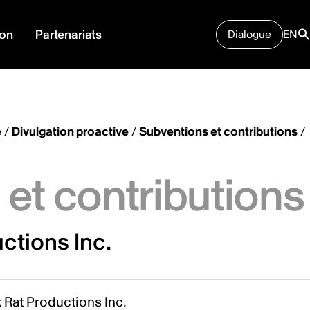
ion
Partenariats
Dialogue
EN
e
/
Divulgation proactive
/
Subventions et contributions
/
et contributions
ctions Inc.
 Rat Productions Inc.