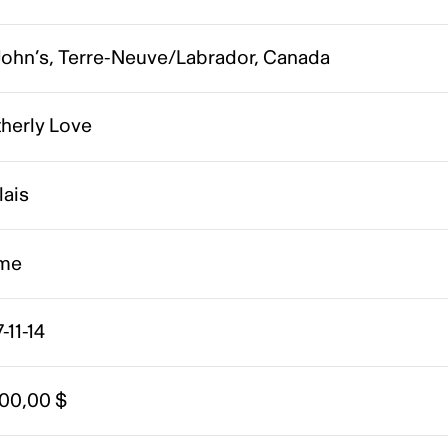
 John’s, Terre-Neuve/Labrador, Canada
therly Love
lais
me
-11-14
000,00 $