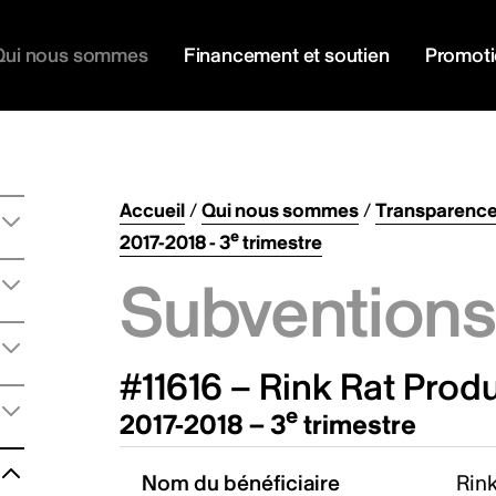
Qui nous sommes
Financement et soutien
Promot
Accueil
/
Qui nous sommes
/
Transparenc
e
2017-2018 - 3
trimestre
Subventions 
#11616 – Rink Rat Produ
e
2017-2018 – 3
trimestre
Nom du bénéficiaire
Rink