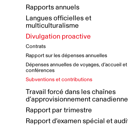
Bottin de projets financés
Rémunération et avantages
Rapports annuels
Initiatives autochtones
Prix et certifications
Langues officielles et
Plan de réconciliation autochtone
Principes directeurs sur le
multiculturalisme
harcèlement
Nos valeurs d’entreprise
Groupe de travail autochtone
Divulgation proactive
Plan d’action pour la parité
Contrats
Plan d'équité, de diversité,
Rapport sur les dépenses annuelles
d'inclusion et d'accessibilité
Dépenses annuelles de voyages, d’accueil et
Boîte à outils pour le récit authentique
Plan d'accessibilité
conférences
Collecte de données et l’auto-identification
Subventions et contributions
Travail forcé dans les chaînes
d’approvisionnement canadienn
Rapport par trimestre
Rapport d’examen spécial et audi