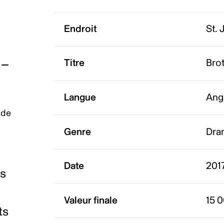
Endroit
St.
Titre
Bro
Langue
Ang
 de
Genre
Dra
Date
2017
es
Valeur finale
15 
ts