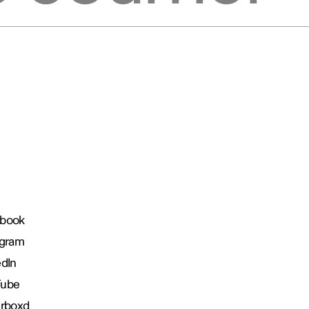
book
agram
edIn
Tube
erboxd