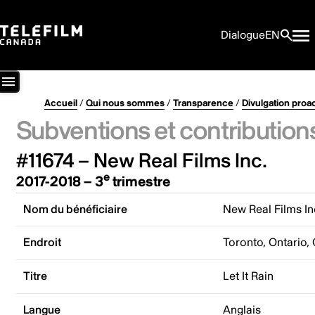
Dialogue
EN
Accueil
/
Qui nous sommes
/
Transparence
/
Divulgation proa
Subventions et contribution
#11674 – New Real Films Inc.
e
2017-2018 – 3
trimestre
Nom du bénéficiaire
New Real Films In
Endroit
Toronto, Ontario,
Titre
Let It Rain
Langue
Anglais