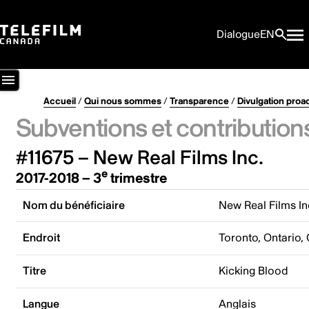
Dialogue
EN
Accueil
/
Qui nous sommes
/
Transparence
/
Divulgation proa
Subventions et contribution
#11675 – New Real Films Inc.
e
2017-2018 – 3
trimestre
Nom du bénéficiaire
New Real Films In
Endroit
Toronto, Ontario,
Titre
Kicking Blood
Langue
Anglais